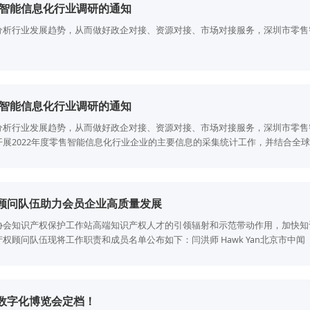
售智能信息化行业调研的通知
分析行业发展趋势，从而做好政企对接、资源对接、市场对接服务，深圳市零售
售智能信息化行业调研的通知
分析行业发展趋势，从而做好政企对接、资源对接、市场对接服务，深圳市零售
展2022年度零售智能信息化行业企业的主要信息的采集统计工作，并结合全球
业企业决策管理层参考，并向政府相关部门争取更多支持及争取更好的市场发展
顾问队伍助力会员企业高质量发展
协会知识产权保护工作站高端知识产权人才的引领辐射和示范带动作用，加快知
顾问队伍现将工作职责和成员名单公布如下：闫洪师 Hawk Yan北京市中闻
、公司相关法律服务、资本市场、上市公司及国企法律顾问孟海DANIEL北京
、网络治理、电子证据存取证服务、民商事争议解决、知识产权刑事合规与保护
产权制度规则，具有海内外知识产权布局、诉讼、仲裁、贸易调查、展会维权和
数字化博览会定档！