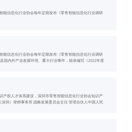
智能信息化行业协会每年定期发布《零售智能信息化行业调研
智能信息化行业协会每年定期发布《零售智能信息化行业调研
及国内外产业发展环境、重大行业事件，辑录编写《2022年度
机会。
识产权人才体系建设，深圳市零售智能信息化行业协会知识产
（深圳）律师事务所 战略发展委员会主任 管理合伙人中国人民
市中闻（深圳）律师事务所高级合伙人擅长领域：知识产权纠
、协会法律顾问等专家顾问工作职责顾问是指从事知识产权相
海关执法等方面的理论和实务经验的人员。职责包括：